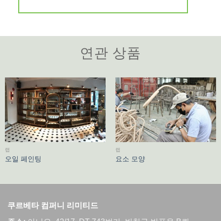
연관 상품
랩
랩
오일 페인팅
요소 모양
쿠르베타 컴퍼니 리미티드