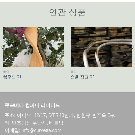
연관 상품
굽힘
굽힘
컴우드 01
손을 잡고 02
쿠르베타 컴퍼니 리미티드
주소:
아니요. 42/17, DT 743번가, 빈찬구 빈푸옥 B쿼
터, 빈즈엉성 투난시, 베트남
이메일
: info@curvetta.com