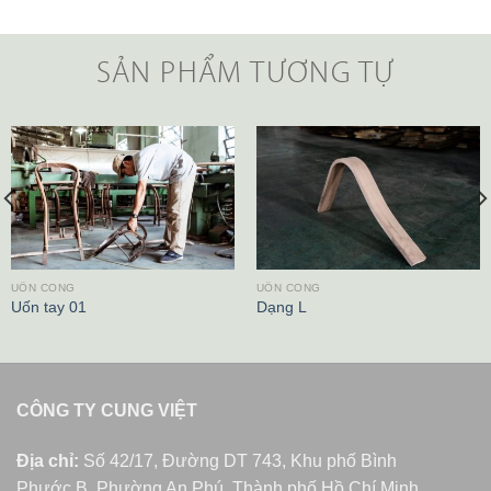
SẢN PHẨM TƯƠNG TỰ
UỐN CONG
UỐN CONG
Uốn tay 01
Dạng L
CÔNG TY CUNG VIỆT
Địa chỉ:
Số 42/17, Đường DT 743, Khu phố Bình
Phước B, Phường An Phú, Thành phố Hồ Chí Minh,