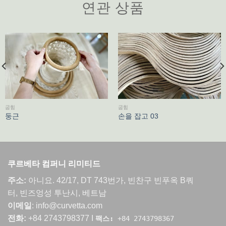
연관 상품
굽힘
굽힘
둥근
손을 잡고 03
쿠르베타 컴퍼니 리미티드
주소:
아니요. 42/17, DT 743번가, 빈찬구 빈푸옥 B쿼
터, 빈즈엉성 투난시, 베트남
이메일
: info@curvetta.com
전화:
+84 2743798377 I
팩스:
+84 2743798367