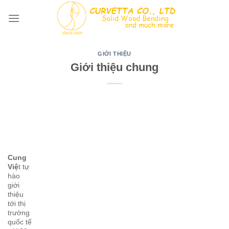
Skip
to
content
GIỚI THIỆU
Giới thiệu chung
Cung
Việ
t tự
hào
giới
thiệu
tới thị
trường
quốc tế