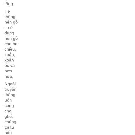
tầng
Hệ
thống
nén gỗ
– sử
dụng
nén gỗ
cho ba
chiều,
xoắn,
xoắn
ốc và
hơn
nữa.
Ngoài
truyền
thống
uốn
cong
cho
ghế,
chúng
tôi tự
hào