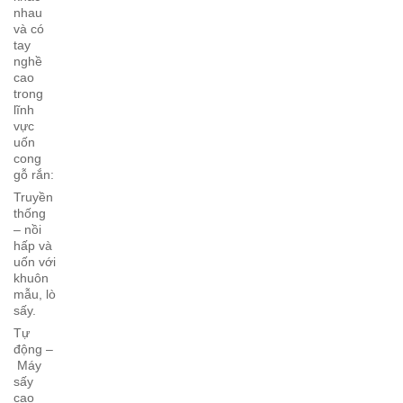
nhau
và có
tay
nghề
cao
trong
lĩnh
vực
uốn
cong
gỗ rắn:
Truyền
thống
– nồi
hấp và
uốn với
khuôn
mẫu, lò
sấy.
Tự
động –
Máy
sấy
cao