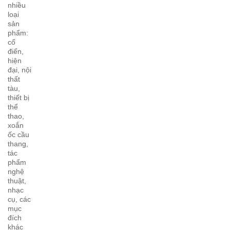
nhiều
loại
sản
phẩm:
cổ
điển,
hiện
đại, nội
thất
tàu,
thiết bị
thể
thao,
xoắn
ốc cầu
thang,
tác
phẩm
nghệ
thuật,
nhạc
cụ, các
mục
đích
khác