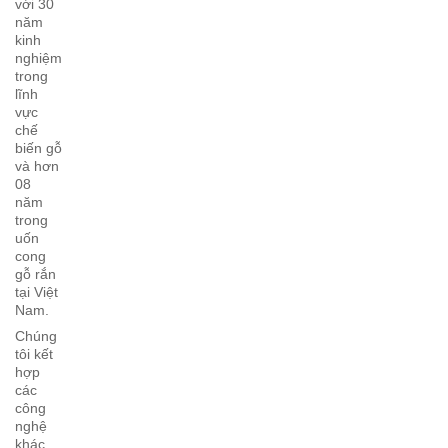
với 30
năm
kinh
nghiệm
trong
lĩnh
vực
chế
biến gỗ
và hơn
08
năm
trong
uốn
cong
gỗ rắn
tại Việt
Nam.
Chúng
tôi kết
hợp
các
công
nghệ
khác