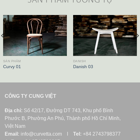
SẢN PHẨM
DANISH
Curvy 01
Danish 03
CÔNG TY CUNG VIỆT
Địa chỉ:
Số 42/17, Đường DT 743, Khu phố Bình
Phước B, Phường An Phú, Thành phố Hồ Chí Minh,
Việt Nam
Email:
info@curvetta.com I
Tel:
+84 2743798377