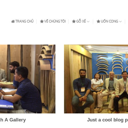
TRANG CHỦ
VỀ CHÚNG TÔI
GỖ XẺ
UỐN CONG
h A Gallery
Just a cool blog 