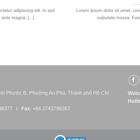
tetur adipiscing elit. In sed
Lorem ipsum dolor sit amet, cons
ante magna, [...]
vulputate massa. Fusc
ình Phước B, Phường An Phú, Thành phố Hồ Chí
Webs
Hotl
798377 I
Fax
: +84 2743798367