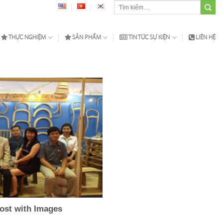
Tìm
kiếm:
THỰC NGHIỆM
SẢN PHẨM
TIN TỨC SỰ KIỆN
LIÊN HỆ
post with Images