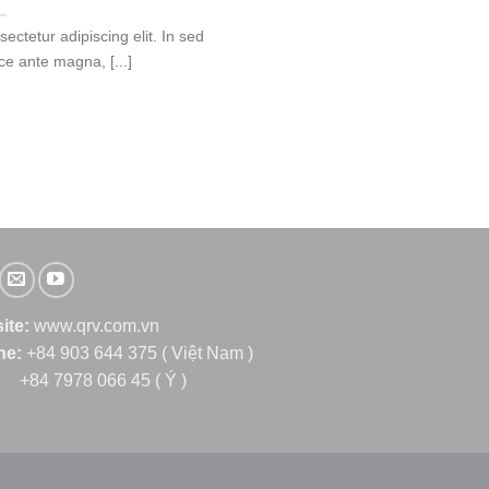
ectetur adipiscing elit. In sed
e ante magna, [...]
ite:
www.qrv.com.vn
ine:
+84 903 644 375 ( Việt Nam )
+84 7978 066 45 ( Ý )