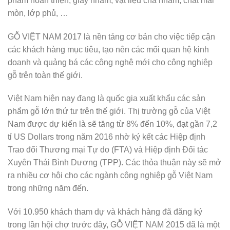
phẩm hoàn thiện, giấy nhám, vật liệu chà nhám, chất mài
mòn, lớp phủ, …
GỖ VIỆT NAM 2017 là nền tảng cơ bản cho việc tiếp cận
các khách hàng mục tiêu, tạo nên các mối quan hệ kinh
doanh và quảng bá các công nghệ mới cho công nghiệp
gỗ trên toàn thế giới.
Việt Nam hiện nay đang là quốc gia xuất khẩu các sản
phẩm gỗ lớn thứ tư trên thế giới. Thị trường gỗ của Việt
Nam được dự kiến là sẽ tăng từ 8% đến 10%, đạt gần 7,2
tỉ US Dollars trong năm 2016 nhờ ký kết các Hiệp định
Trao đổi Thương mại Tự do (FTA) và Hiệp định Đối tác
Xuyên Thái Bình Dương (TPP). Các thỏa thuận này sẽ mở
ra nhiều cơ hội cho các ngành công nghiệp gỗ Việt Nam
trong những năm đến.
Với 10.950 khách tham dự và khách hàng đã đăng ký
trong lần hội chợ trước đây, GỖ VIỆT NAM 2015 đã là một