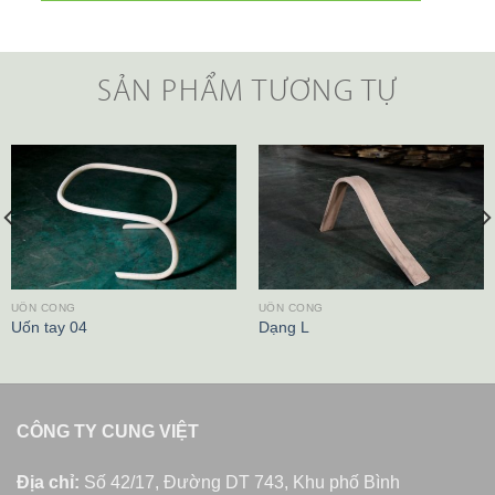
SẢN PHẨM TƯƠNG TỰ
UỐN CONG
UỐN CONG
Uốn tay 04
Dạng L
CÔNG TY CUNG VIỆT
Địa chỉ:
Số 42/17, Đường DT 743, Khu phố Bình