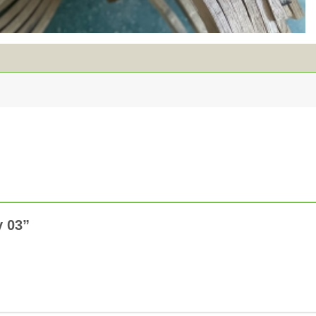
y 03”