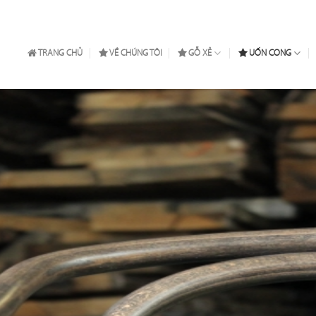
TRANG CHỦ
VỀ CHÚNG TÔI
GỖ XẺ
UỐN CONG