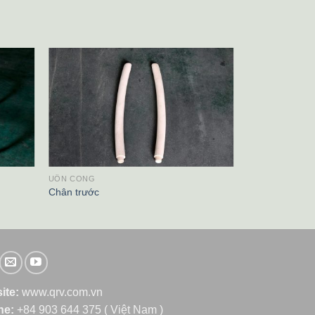
UỐN CONG
Chân trước
ite:
www.qrv.com.vn
ine:
+84 903 644 375 ( Việt Nam )