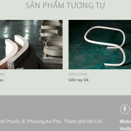
SẢN PHẨM TƯƠNG TỰ
ONG
UỐN CONG
au
Uốn tay 04
ình Phước B, Phường An Phú, Thành phố Hồ Chí
Webs
Hotl