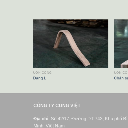
UỐN CONG
UỐN C
Dạng L
Chân s
CÔNG TY CUNG VIỆT
Địa chỉ:
Số 42/17, Đường DT 743, Khu phố B
Minh, Việt Nam