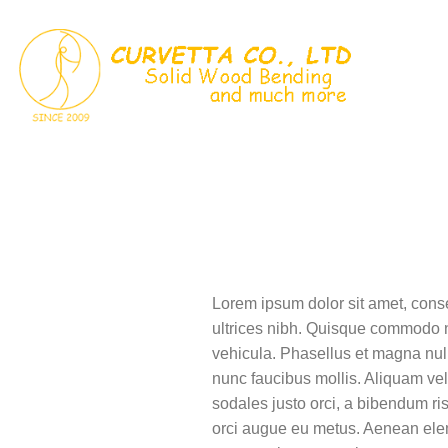
Skip
to
content
Lorem ipsum dolor sit amet, consec
ultrices nibh. Quisque commodo n
vehicula. Phasellus et magna null
nunc faucibus mollis. Aliquam vel 
sodales justo orci, a bibendum ris
orci augue eu metus. Aenean elem