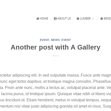
HOME
ABOUT US
LUMBER
BEND
EVENT
,
NEWS- EVENT
Another post with A Gallery
tetur adipiscing elit. In sed vulputate massa. Fusce ante magna, 
unc eget tortor dapibus, et tristique magna convallis. Phasellu
a. Proin ante nunc, mollis a lectus ac, volutpat placerat ante. 
lacinia purus, id tristique ipsum. Quisque vitae nibh ut libero v
us tincidunt id. Etiam hendrerit, metus in volutpat tempus, neque 
entum nisi vitae justo adipiscing gravida sit amet et risus. 