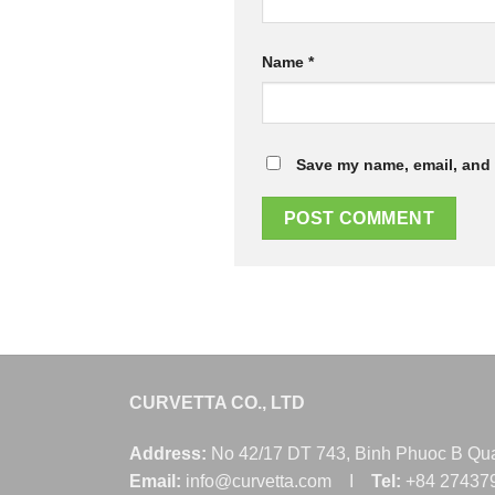
Name
*
Save my name, email, and 
CURVETTA CO., LTD
Address:
No 42/17 DT 743, Binh Phuoc B Quar
Email:
info@curvetta.com I
Tel:
+84 2743