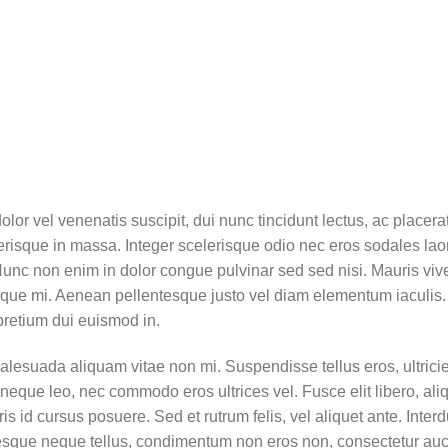
olor vel venenatis suscipit, dui nunc tincidunt lectus, ac placerat 
scelerisque in massa. Integer scelerisque odio nec eros sodales lao
r. Nunc non enim in dolor congue pulvinar sed sed nisi. Mauris viv
istique mi. Aenean pellentesque justo vel diam elementum iaculis
 pretium dui euismod in.
alesuada aliquam vitae non mi. Suspendisse tellus eros, ultricie
neque leo, nec commodo eros ultrices vel. Fusce elit libero, ali
 id cursus posuere. Sed et rutrum felis, vel aliquet ante. Int
tesque neque tellus, condimentum non eros non, consectetur auc