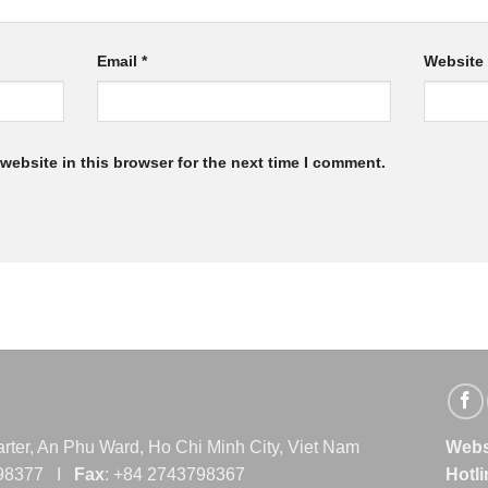
Email
*
Website
website in this browser for the next time I comment.
ter, An Phu Ward, Ho Chi Minh City, Viet Nam
Webs
798377 I
Fax
: +84 2743798367
Hotl