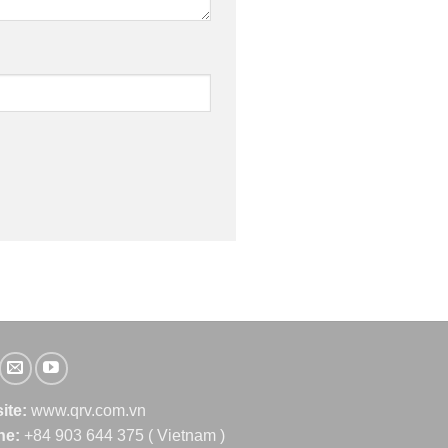
ite:
www.qrv.com.vn
ine:
+84 903 644 375 ( Vietnam )