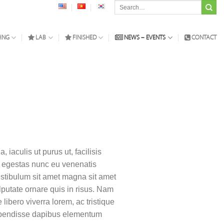
Search
for:
ING
LAB
FINISHED
NEWS – EVENTS
CONTACT
iaculis ut purus ut, facilisis
s egestas nunc eu venenatis
Vestibulum sit amet magna sit amet
ulputate ornare quis in risus. Nam
libero viverra lorem, ac tristique
Suspendisse dapibus elementum