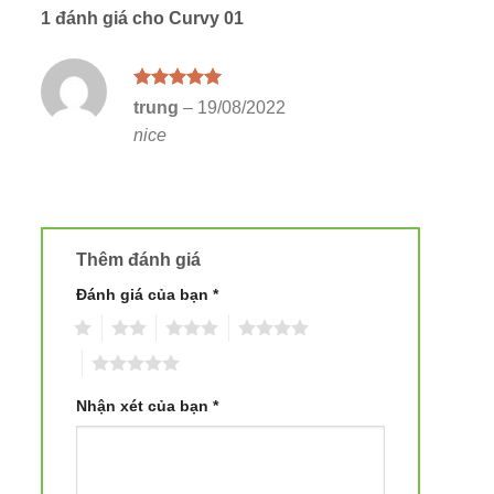
1 đánh giá cho
Curvy 01
Được xếp
trung
–
19/08/2022
hạng
5
5
nice
sao
Thêm đánh giá
Đánh giá của bạn
*
1
2
3
4
5
Nhận xét của bạn
*