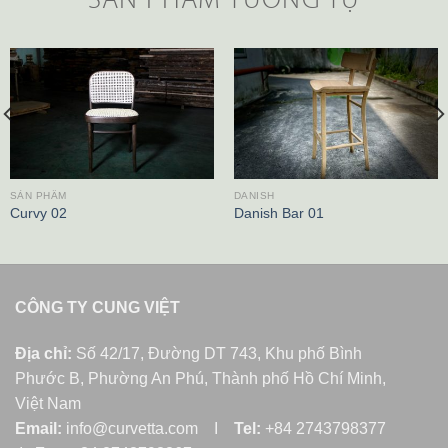
SẢN PHẨM
DANISH
Curvy 02
Danish Bar 01
CÔNG TY CUNG VIỆT
Địa chỉ:
Số 42/17, Đường DT 743, Khu phố Bình
Phước B, Phường An Phú, Thành phố Hồ Chí Minh,
Việt Nam
Email:
info@curvetta.com I
Tel:
+84 2743798377